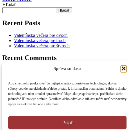
Hľadať
Hľadať
Recent Posts
Valentínska večera pre dvoch
Valentínska večera pre troch
Valentínska večera pre štyroch
Recent Comments
Správa súhlasu
Thomas
na
Valentínska večera pre štyroch
Julie
na
Valentínska večera pre štyroch
Andrew
na
Valentínska večera pre troch
Aby sme mohli poskytovať čo najlepšie zážitky, používame technológie, ako sú
Abbey
na
Valentínska večera pre troch
súbory cookie, na ukladanie a/alebo prístup k informáciám o zariadení. Súhlas s týmito
technológiami nám umožní spracovávať údaje, ako je správanie pri prehliadaní alebo
+421 903 426 135
jedinečné ID na tejto stránke. Nesúhlas alebo odvolanie súhlasu môže mať nepriaznivý
empire@hotelempire.sk
vplyv na niektoré funkcie a vlastnosti.
REKLAMAČNÝ PORIADOK
VŠEOBECNÉ OBCHODNÉ PODMIENKY
OCHRANA OSOBNÝCH ÚDAJOV
UBYTOVACÍ PORIADOK
Prijať
REKLAMAČNÝ PORIADOK