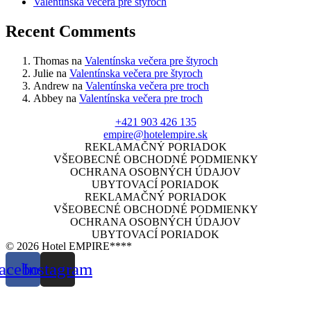
Valentínska večera pre štyroch
Recent Comments
Thomas
na
Valentínska večera pre štyroch
Julie
na
Valentínska večera pre štyroch
Andrew
na
Valentínska večera pre troch
Abbey
na
Valentínska večera pre troch
+421 903 426 135
empire@hotelempire.sk
REKLAMAČNÝ PORIADOK
VŠEOBECNÉ OBCHODNÉ PODMIENKY
OCHRANA OSOBNÝCH ÚDAJOV
UBYTOVACÍ PORIADOK
REKLAMAČNÝ PORIADOK
VŠEOBECNÉ OBCHODNÉ PODMIENKY
OCHRANA OSOBNÝCH ÚDAJOV
UBYTOVACÍ PORIADOK
© 2026 Hotel EMPIRE****
acebook
Instagram