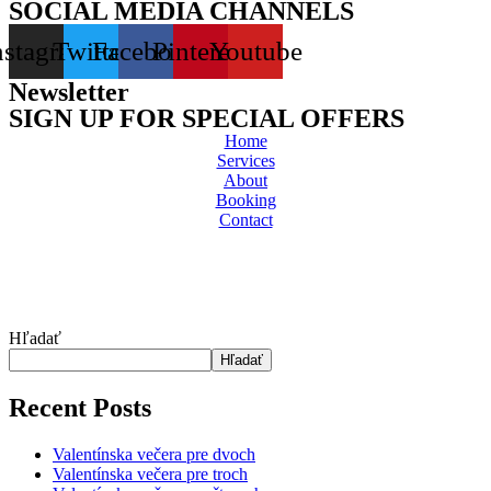
SOCIAL MEDIA CHANNELS
nstagram
Twitter
Facebook
Pinterest
Youtube
Newsletter
SIGN UP FOR SPECIAL OFFERS
Home
Services
About
Booking
Contact
Hľadať
Hľadať
Recent Posts
Valentínska večera pre dvoch
Valentínska večera pre troch